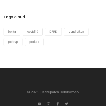
Tags cloud
berita
covid19
DPRD
pendidikan
perbup
prokes
© 2026 || Kabupaten Bondowoso