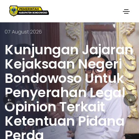
07 August 2026
Kunjungan Jajaran
Kejaksaan Negeri
Bondowoso Untuk
Penyerahan Legal
Opinion Terkait
Ketentuan Pidana
Perda