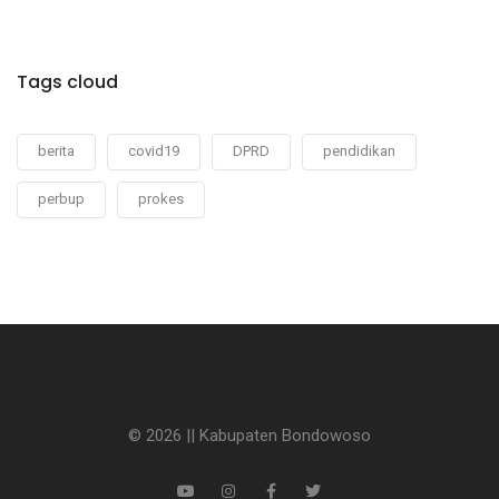
Tags cloud
berita
covid19
DPRD
pendidikan
perbup
prokes
© 2026 || Kabupaten Bondowoso