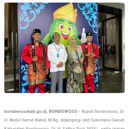
bondowosokab.go.id, BONDOWOSO -
Bupati Bondowoso, Dr.
H. Abdul Hamid Wahid, M.Ag., didampingi oleh Sekretaris Daerah
Kabupaten Bondowoso, Dr. H. Fathur Rozi, M.Fil.I., serta jajaran