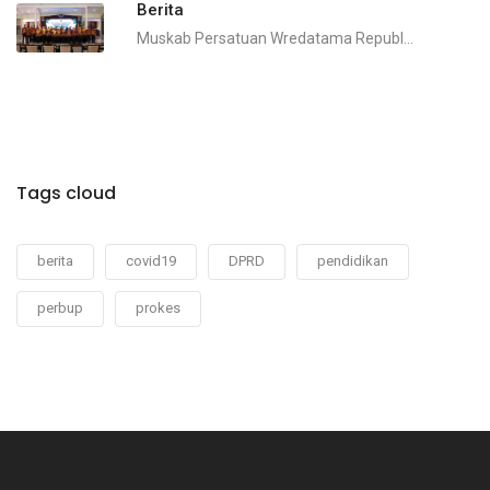
Berita
Muskab Persatuan Wredatama Republ...
Tags cloud
berita
covid19
DPRD
pendidikan
perbup
prokes