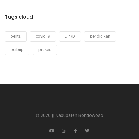
Tags cloud
berita
covid19
DPRD
pendidikan
perbup
prokes
© 2026 || Kabupaten Bondowoso