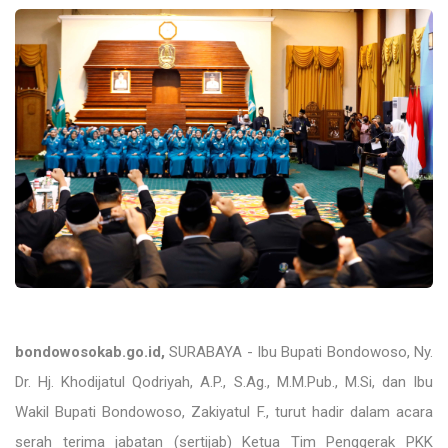
bondowosokab.go.id,
SURABAYA - Ibu Bupati Bondowoso, Ny.
Dr. Hj. Khodijatul Qodriyah, A.P., S.Ag., M.M.Pub., M.Si, dan Ibu
Wakil Bupati Bondowoso, Zakiyatul F., turut hadir dalam acara
serah terima jabatan (sertijab) Ketua Tim Penggerak PKK