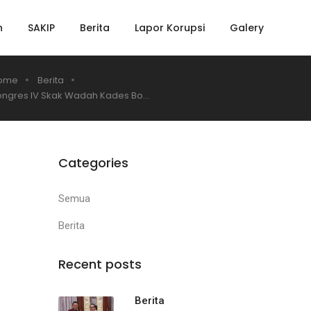
h
SAKIP
Berita
Lapor Korupsi
Galery
ome
Berita
ongres IV Skak Wadah Kades Bo...
Categories
Semua
Berita
Recent posts
Berita