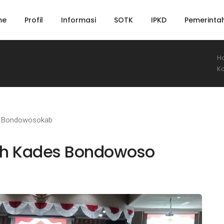
me
Profil
Informasi
SOTK
IPKD
Pemerinta
H
K
n Bondowosokab
ah Kades Bondowoso