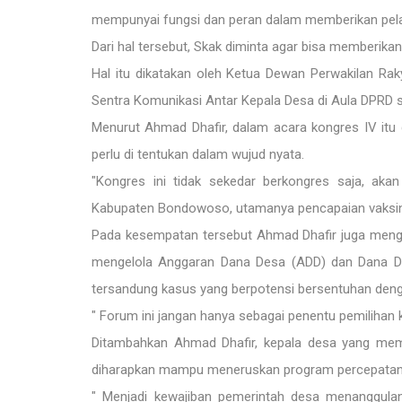
mempunyai fungsi dan peran dalam memberikan pela
Dari hal tersebut, Skak diminta agar bisa memberika
Hal itu dikatakan oleh Ketua Dewan Perwakilan Ra
Sentra Komunikasi Antar Kepala Desa di Aula DPRD s
Menurut Ahmad Dhafir, dalam acara kongres IV itu 
perlu di tentukan dalam wujud nyata.
"Kongres ini tidak sekedar berkongres saja, aka
Kabupaten Bondowoso, utamanya pencapaian vaksin
Pada kesempatan tersebut Ahmad Dhafir juga meng
mengelola Anggaran Dana Desa (ADD) dan Dana Des
tersandung kasus yang berpotensi bersentuhan den
" Forum ini jangan hanya sebagai penentu pemilihan ke
Ditambahkan Ahmad Dhafir, kepala desa yang memi
diharapkan mampu meneruskan program percepatan
" Menjadi kewajiban pemerintah desa menanggulan