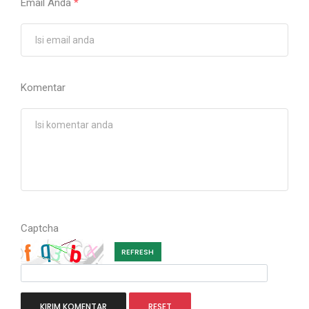
Email Anda
*
Komentar
Captcha
REFRESH