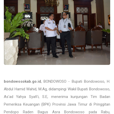
bondowosokab.go.id
, BONDOWOSO - Bupati Bondowoso, H.
Abdul Hamid Wahid, M.Ag, didampingi Wakil Bupati Bondowoso,
As'ad Yahya Syafi'i, S.E, menerima kunjungan Tim Badan
Pemeriksa Keuangan (BPK) Provinsi Jawa Timur di Pringgitan
Pendopo Raden Bagus Asra Bondowoso pada Rabu,