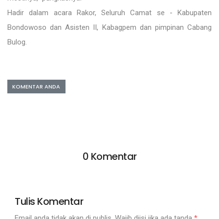
Hadir dalam acara Rakor, Seluruh Camat se - Kabupaten
Bondowoso dan Asisten II, Kabagpem dan pimpinan Cabang
Bulog.
KOMENTAR ANDA
0 Komentar
Tulis Komentar
Email anda tidak akan di publis. Wajib diisi jika ada tanda
*