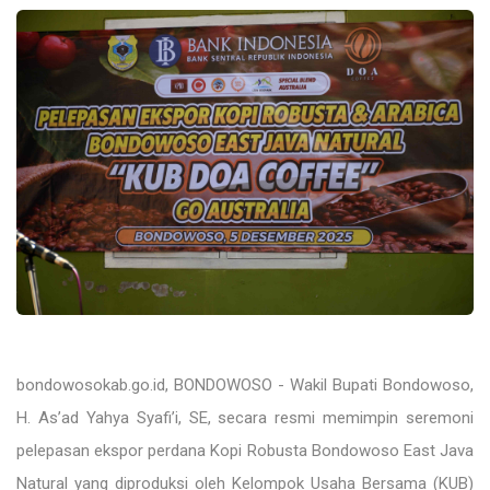
bondowosokab.go.id
, BONDOWOSO - Wakil Bupati Bondowoso,
H. As’ad Yahya Syafi’i, SE, secara resmi memimpin seremoni
pelepasan ekspor perdana Kopi Robusta Bondowoso East Java
Natural yang diproduksi oleh Kelompok Usaha Bersama (KUB)