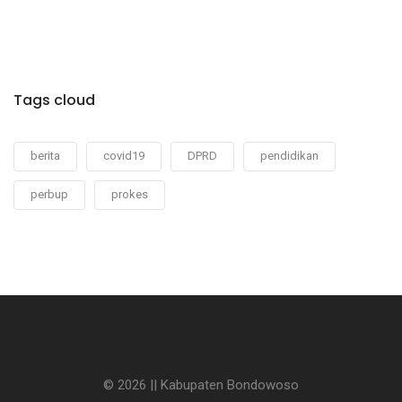
Tags cloud
berita
covid19
DPRD
pendidikan
perbup
prokes
© 2026 || Kabupaten Bondowoso