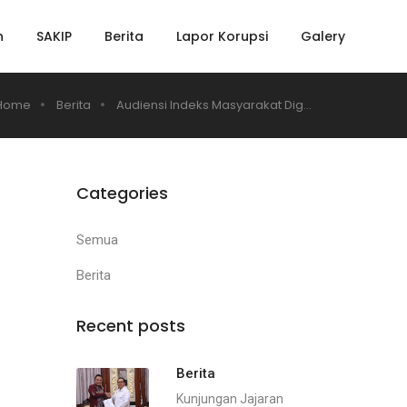
h
SAKIP
Berita
Lapor Korupsi
Galery
Home
Berita
Audiensi Indeks Masyarakat Dig...
Categories
Semua
Berita
Recent posts
Berita
Kunjungan Jajaran