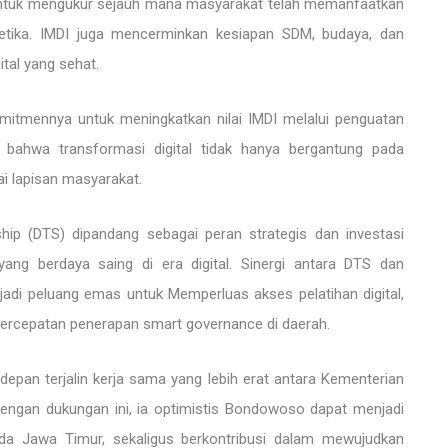
 untuk mengukur sejauh mana masyarakat telah memanfaatkan
beretika. IMDI juga mencerminkan kesiapan SDM, budaya, dan
tal yang sehat.
tmennya untuk meningkatkan nilai IMDI melalui penguatan
an bahwa transformasi digital tidak hanya bergantung pada
gai lapisan masyarakat.
ship (DTS) dipandang sebagai peran strategis dan investasi
ang berdaya saing di era digital. Sinergi antara DTS dan
di peluang emas untuk Memperluas akses pelatihan digital,
percepatan penerapan smart governance di daerah.
pan terjalin kerja sama yang lebih erat antara Kementerian
gan dukungan ini, ia optimistis Bondowoso dapat menjadi
kuda Jawa Timur, sekaligus berkontribusi dalam mewujudkan