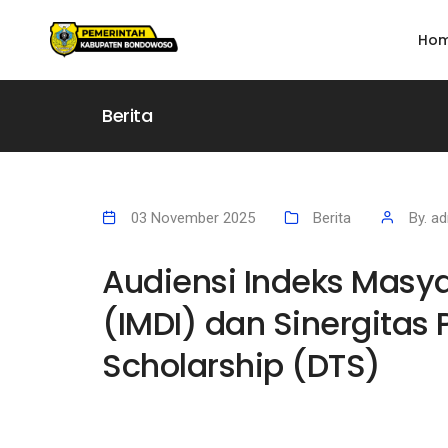
Ho
Berita
03 November 2025
Berita
By. a
Audiensi Indeks Masya
(IMDI) dan Sinergitas 
Scholarship (DTS)