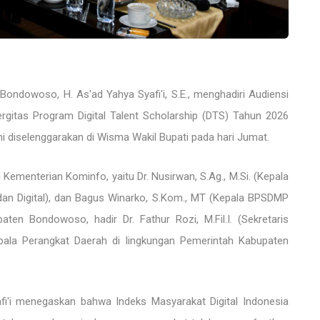
ondowoso, H. As'ad Yahya Syafi'i, S.E., menghadiri Audiensi
ergitas Program Digital Talent Scholarship (DTS) Tahun 2026
i diselenggarakan di Wisma Wakil Bupati pada hari Jumat.
 Kementerian Kominfo, yaitu Dr. Nusirwan, S.Ag., M.Si. (Kepala
 Digital), dan Bagus Winarko, S.Kom., MT (Kepala BPSDMP
ten Bondowoso, hadir Dr. Fathur Rozi, M.Fil.I. (Sekretaris
epala Perangkat Daerah di lingkungan Pemerintah Kabupaten
fi'i menegaskan bahwa Indeks Masyarakat Digital Indonesia