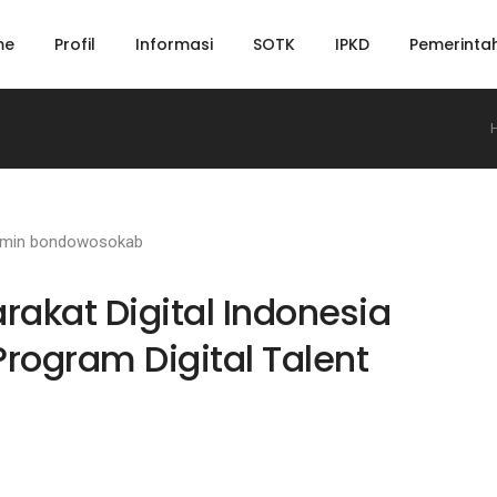
me
Profil
Informasi
SOTK
IPKD
Pemerinta
dmin bondowosokab
rakat Digital Indonesia
Program Digital Talent