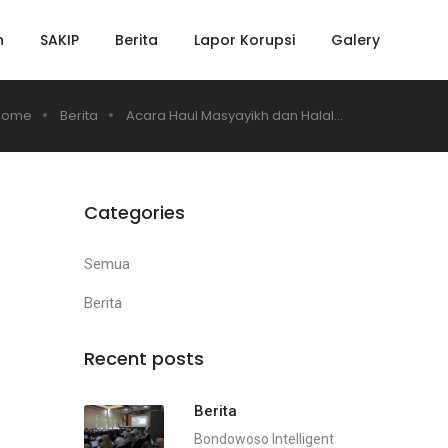
h
SAKIP
Berita
Lapor Korupsi
Galery
Home
Berita
Acara Haul Masyayikh dan Halal...
Categories
Semua
Berita
Recent posts
Berita
Bondowoso Intelligent