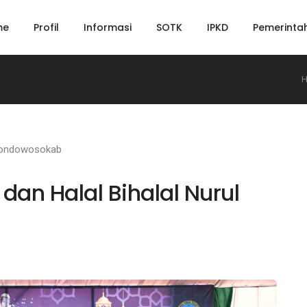
me
Profil
Informasi
SOTK
IPKD
Pemerinta
bondowosokab
dan Halal Bihalal Nurul