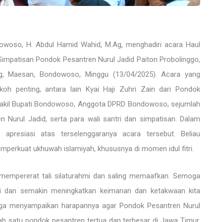
woso, H. Abdul Hamid Wahid, M.Ag, menghadiri acara Haul
n Simpatisan Pondok Pesantren Nurul Jadid Paiton Probolinggo,
Ag, Maesan, Bondowoso, Minggu (13/04/2025). Acara yang
okoh penting, antara lain Kyai Haji Zuhri Zain dari Pondok
 Wakil Bupati Bondowoso, Anggota DPRD Bondowoso, sejumlah
 Nurul Jadid, serta para wali santri dan simpatisan. Dalam
presiasi atas terselenggaranya acara tersebut. Beliau
perkuat ukhuwah islamiyah, khususnya di momen idul fitri.
empererat tali silaturahmi dan saling memaafkan. Semoga
itri dan semakin meningkatkan keimanan dan ketakwaan kita
juga menyampaikan harapannya agar Pondok Pesantren Nurul
h satu pondok pesantren tertua dan terbesar di Jawa Timur.