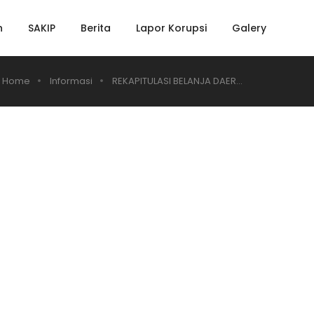
h
SAKIP
Berita
Lapor Korupsi
Galery
Home
Informasi
REKAPITULASI BELANJA DAER...