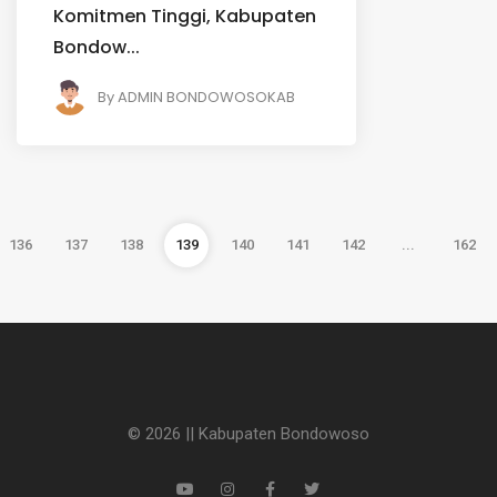
Komitmen Tinggi, Kabupaten
Bondow...
By
ADMIN BONDOWOSOKAB
136
137
138
139
140
141
142
...
162
© 2026 || Kabupaten Bondowoso