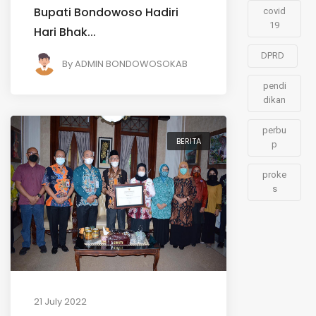
Bupati Bondowoso Hadiri
covid
19
Hari Bhak...
DPRD
By
ADMIN BONDOWOSOKAB
pendi
dikan
perbu
BERITA
p
proke
s
21 July 2022